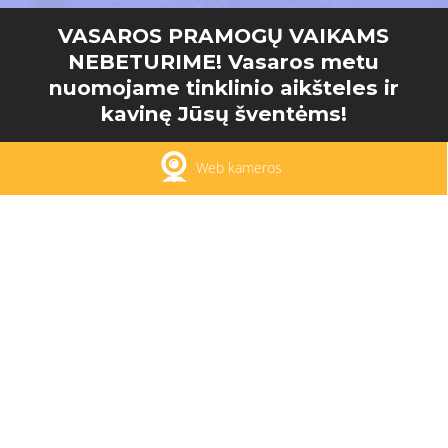
VASAROS PRAMOGŲ VAIKAMS
NEBETURIME! Vasaros metu
nuomojame tinklinio aikšteles ir
kavinę Jūsų šventėms!
Web kameros
Įrašykite savo kontaktinius duomenis ir
naujienas sužinokite pirmieji!
Jūsų asmens duomenys bus tvarkomi
tiesioginės rinkodaros tikslu sutikimo pagrindu.
Daugiau informacijos
Privatumo politikoje
.